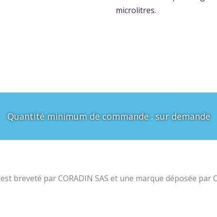
microlitres.
Quantité minimum de commande : sur demande
st breveté par CORADIN SAS et une marque déposée par O